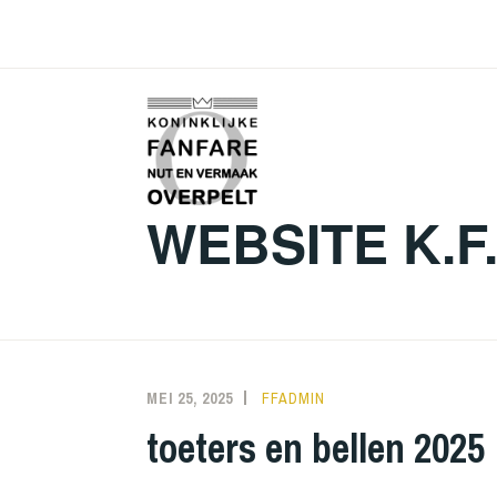
Skip
to
content
WEBSITE K.F
MEI 25, 2025
FFADMIN
toeters en bellen 2025