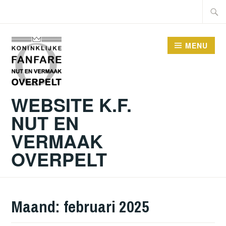
Skip
Searc
to
for:
content
MENU
WEBSITE K.F.
NUT EN
VERMAAK
OVERPELT
Maand:
februari 2025