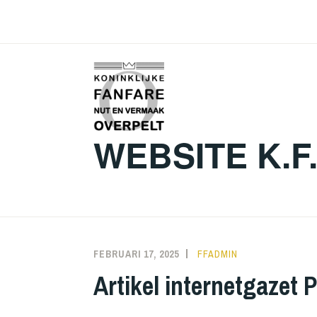
Skip
to
content
WEBSITE K.F
FEBRUARI 17, 2025
FFADMIN
Artikel internetgazet P