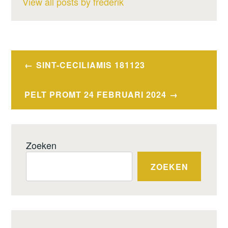
View all posts by frederik
Berichtnavigatie
SINT-CECILIAMIS 181123
PELT PROMT 24 FEBRUARI 2024
Zoeken
ZOEKEN