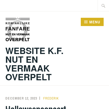
Skip
Searc
to
for:
content
MENU
WEBSITE K.F.
NUT EN
VERMAAK
OVERPELT
DECEMBER 12, 2023
FREDERIK