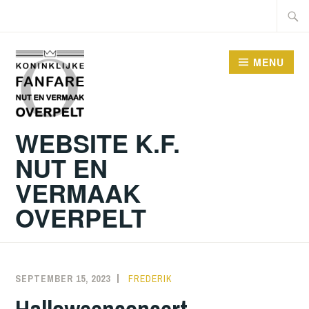
Skip
Searc
to
for:
content
MENU
WEBSITE K.F.
NUT EN
VERMAAK
OVERPELT
SEPTEMBER 15, 2023
FREDERIK